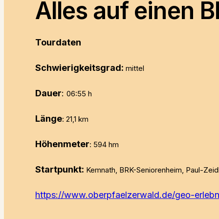
Alles auf einen B
Tourdaten
Schwierigkeitsgrad:
mittel
Dauer
:
06:55 h
Länge
:
21,1 km
Höhenmeter
:
594 hm
Startpunkt:
Kemnath, BRK-Seniorenheim, Paul-Zeidle
https://www.oberpfaelzerwald.de/geo-erleb