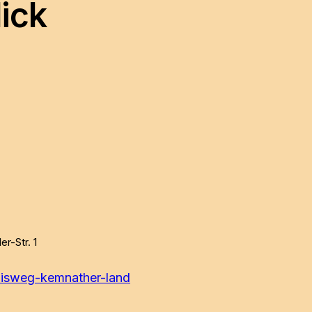
lick
r-Str. 1
:
nisweg-kemnather-land
GEO-