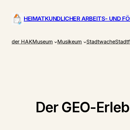
Zum
Inhalt
HEIMATKUNDLICHER ARBEITS- UND F
springen
der HAK
Museum
Musikeum
Stadtwache
Stadt
Der GEO-Erleb