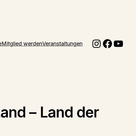
Instagr
Faceb
You
e
Mitglied werden
Veranstaltungen
and – Land der