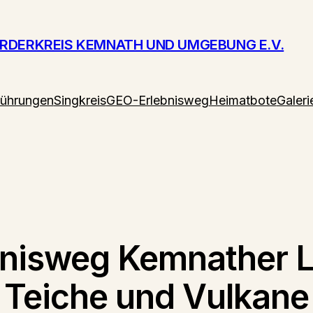
ÖRDERKREIS KEMNATH UND UMGEBUNG E.V.
führungen
Singkreis
GEO-Erlebnisweg
Heimatbote
Galeri
nisweg Kemnather L
Teiche und Vulkane