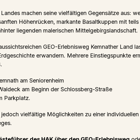
Landes machen seine vielfältigen Gegensätze aus: wei
sanften Höhenrücken, markante Basaltkuppen mit teils
ahinter liegenden malerischen Mittelgebirgslandschaft.
aussichtsreichen GEO-Erlebnisweg Kemnather Land lass
 Erdgeschichte erwandern. Mehrere Einstiegspunkte er
.
Kemnath am Seniorenheim
 Waldeck am Beginn der Schlossberg-Straße
m Parkplatz.
gt jedoch vielfältige Möglichkeiten zu einer individuel
eges.
 Gästeführer des HAK über den GEO-Erlebnisweg
ode