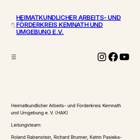
Zum
Inhalt
HEIMATKUNDLICHER ARBEITS- UND
springen
FÖRDERKREIS KEMNATH UND
UMGEBUNG E.V.
Instagr
Face
You
Heimatkundlicher Arbeits- und Förderkreis Kemnath
und Umgebung e. V. (HAK)
Leitungsteam:
Roland Rabenstein, Richard Brunner, Katrin Pasieka-