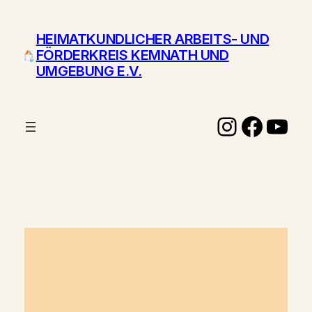
Zum
Inhalt
HEIMATKUNDLICHER ARBEITS- UND
springen
FÖRDERKREIS KEMNATH UND
UMGEBUNG E.V.
Instagr
Face
You